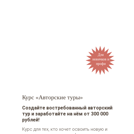
Лучшие ученики окупают курс
ещё во время обучения и
становятся частью команды
Для
Baby Travel Club.
новичков и
профи
ЧИТАТЬ ОТЗЫВЫ
Курс «Авторские туры»
Создайте востребованный авторский
тур и заработайте на нём от 300 000
рублей!
Курс для тех, кто хочет освоить новую и