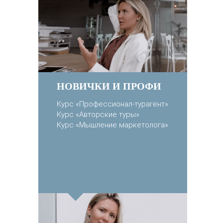
НОВИЧКИ И ПРОФИ
К
урс «Профессионал-турагент»
К
урс «Авторские туры»
Курс «Мышление маркетолога»