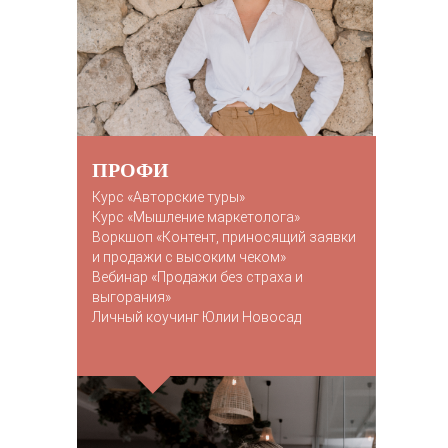
ПРОФИ
Курс «Авторские туры»
К
урс «Мышление маркетолога»
Воркшоп «Контент, приносящий заявки
и продажи с высоким чеком»
Вебинар «Продажи без страха и
выгорания»
Личный коучинг Юлии Новосад