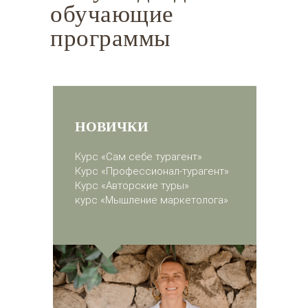
обучающие
программы
НОВИЧКИ
К
урс «Сам себе турагент»
К
урс «Профессионал-турагент»
К
урс «Авторские туры»
курс «Мышление маркетолога»