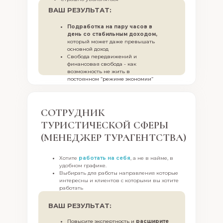
ВАШ РЕЗУЛЬТАТ:
Подработка на пару часов в
день со стабильным доходом,
который может даже превышать
основной доход
Свобода передвижений и
финансовая свобода - как
возможность не жить в
Узнае
постоянном “режиме экономии”
и за 
расте
Полу
СОТРУДНИК
котор
врем
ТУРИСТИЧЕСКОЙ СФЕРЫ
выш
(МЕНЕДЖЕР ТУРАГЕНТСТВА)
Прио
самы
подб
Хотите
работать на себя
, а не в найме, в
практ
удобном графике.
числ
Выбирать для работы направления которые
интересны и клиентов с которыми вы хотите
Вы м
работать
и уж
зна
ВАШ РЕЗУЛЬТАТ:
Повысите экспертность и
расширите