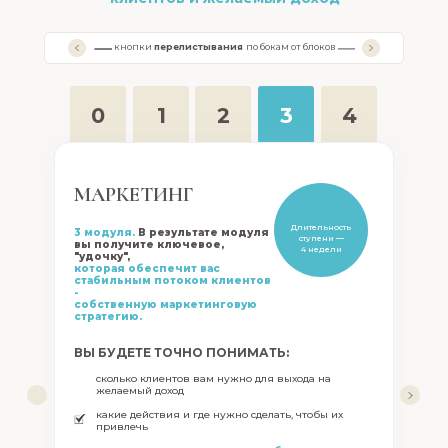
✓
Средний чек за тур,
подтверждённый стати
кнопки
перелистывания
по бокам от блоков
учеников многих потоко
000 рублей
✓
Комиссия,
которую оп
0
1
2
3
4
турагенту туроператор 
✓
С каждого проданног
зарабатываете
35 000 
МАРКЕТИНГ
Длительность
3 модуля.
В результате модуля
ступени —
вы получите ключевое,
4 недели
"удочку",
которая обеспечит вас
стабильным потоком клиентов
-
собственную маркетинговую
стратегию.
ВЫ БУДЕТЕ ТОЧНО ПОНИМАТЬ:
сколько клиентов вам нужно для выхода на
желаемый доход
какие действия и где нужно сделать, чтобы их
привлечь