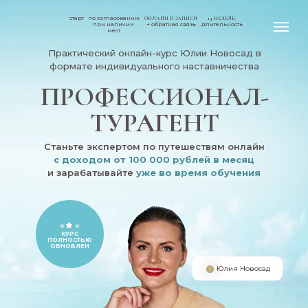
старт
по согласованию
ОНЛАЙН В ЗАПИСИ
14 НЕДЕЛЬ
при наличии
+ обратная связь
длительность
мест
Практический онлайн-курс Юлии Новосад в
формате индивидуального наставничества
ПРОФЕССИОНАЛ-
ТУРАГЕНТ
Станьте экспертом по путешествям онлайн
с доходом от 100 000 рублей в месяц
и зарабатывайте
уже во время обучения
КУРС
ПОЛНОСТЬЮ
ОБНОВЛЕН
Юлия Новосад