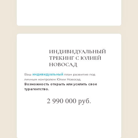
РАССРОЧКА ДЛЯ РФ БЕЗ % от 10 825
руб./мес.
РАССРОЧКА ДЛЯ РФ БЕЗ % от 15 825 руб./
мес.
ИНДИВИДУАЛЬНЫЙ
ТРЕКИНГ С ЮЛИЕЙ
НОВОСАД
Ваш
индивидуальный
план развития под
личным контролем Юлии Новосад.
Возможность открыть или усилить свое
турагентство.
2 990 000 руб.
НЕТ МЕСТ