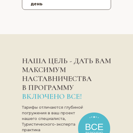
день
НАША ЦЕЛЬ - ДАТЬ ВАМ
МАКСИМУМ
НАСТАВНИЧЕСТВА
Работать в онлайн или в офисе (е
В ПРОГРАММУ
вы хотите) у наших выпускников и
партнеров или в турагентстве
ВКЛЮЧЕНО ВСЕ!
которое выберете вы сами. Границ
нет - вы можете, например, жить и
Тарифы отличаются глубиной
зимовать в Турции и работать онл
погружения в ваш проект
нашего специалиста,
менеджером в Российском
Туристического-эксперта
ВСЕ
турагентстве.
Работодатель дает
практика
вам клиентов и платит в средне
ВКЛЮЧЕНО