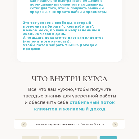
как правильно выстраивать общение с
0
1
2
3
4
потенциальным клиентом в социальных
сетях для того, чтобы получать заявки и
СТУПЕНЬ
СТУПЕНЬ
СТУПЕНЬ
СТУПЕНЬ
СТУПЕНЬ
продажи, а не просто лайки и просмотры
Это тот уровень свободы, который
позволит выбирать "с кем работать",
в каком чеке, по каким направлениям и
сколько часов в день.
А не ждать пока кто-то даст вам клиентов
(непонятного качества),
чтобы потом забрать 70-80% дохода с
продажи.
ЧТО ВНУТРИ КУРСА
Все, что вам нужно, чтобы получить
твердые знания для уверенной работы
и обеспечить себе
стабильный поток
клиентов и желаемый доход
кнопки
перелистывания
✓
сразу оплатить курс по текуще
по бокам от блоков
Доступна оплата
в удобной вам валюте, картам