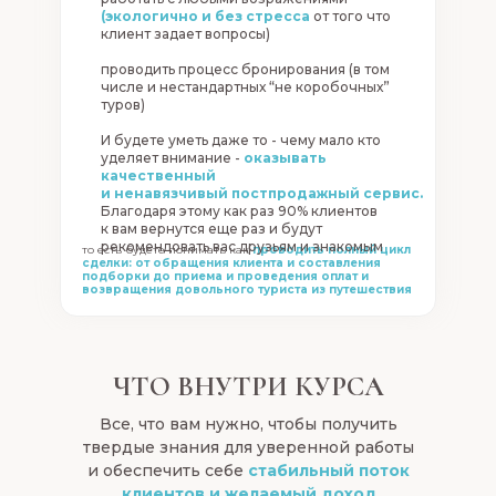
(экологично и без стресса
от того что
клиент задает вопросы)
0
1
2
3
4
проводить процесс бронирования (в том
числе и нестандартных “не коробочных”
СТУПЕНЬ
СТУПЕНЬ
СТУПЕНЬ
СТУПЕНЬ
СТУПЕНЬ
туров)
И будете уметь даже то - чему мало кто
уделяет внимание -
оказывать
качественный
и ненавязчивый постпродажный сервис.
Благодаря этому как раз 90% клиентов
к вам вернутся еще раз и будут
рекомендовать вас друзьям и знакомым
то есть будете понимать как
проводить полный цикл
сделки: от обращения клиента и составления
подборки до приема и проведения оплат и
возвращения довольного туриста из путешествия
ЗНАЧИТ, ВАШ ДОХОД ОТ 1
ЧТО ВНУТРИ КУРСА
всего
Все, что вам нужно, чтобы получить
4–5 проданных тура
в мес
твердые знания для уверенной работы
и обеспечить себе
стабильный поток
и 2–4 часа вашего времен
клиентов и желаемый доход