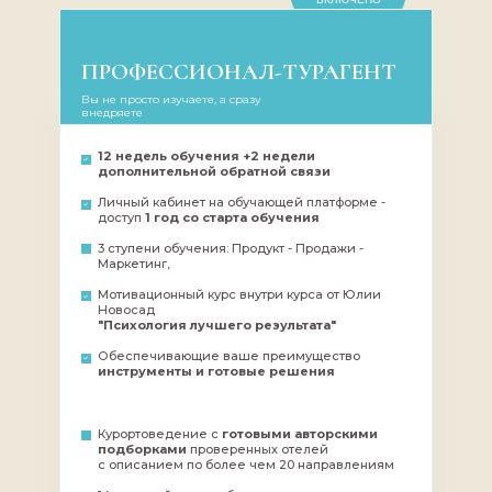
по рынку
50% комиссии по
ПРОФЕССИОНАЛ-ТУРАГЕНТ
забронированным вами турам
Вы не просто изучаете, а сразу
внедряете
12 недель обучения +2 недели
дополнительной обратной связи
Личный кабинет на обучающей платформе -
доступ
1 год со старта обучения
РАЗВИВАТЬ СОБСТВЕННЫ
3 ступени обучения: Продукт - Продажи -
(КАК ОТКРЫВ СВОЕ ЮРИЛИ
Маркетинг,
ОТКРЫТИЯ (ЭКСКЛЮЗИВ 
Мотивационный курс внутри курса от Юлии
Новосад
И ВЫПУСКНИКОВ КУРСА))
"Психология лучшего результата"
КАКОЙ РЕЗУЛЬТАТ В
Обеспечивающие ваше преимущество
инструменты и готовые решения
СМОЖЕТЕ ПОЛУЧИТЬ 
Курортоведение с
готовыми авторскими
подборками
проверенных отелей
с описанием по более чем 20 направлениям
Кому-то достаточно дополните