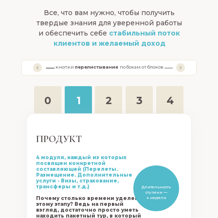
Все, что вам нужно, чтобы получить
твердые знания для уверенной работы
и обеспечить себе
стабильный поток
клиентов и желаемый доход
кнопки
перелистывания
по бокам от блоков
0
1
2
3
4
ПРОДУКТ
0
1
2
3
4
СТУПЕНЬ
СТУПЕНЬ
СТУПЕНЬ
СТУПЕНЬ
СТУПЕНЬ
4 модуля, каждый из которых
посвящен конкретной
составляющей (Перелеты.
Размещение. Дополнительные
услуги - Визы, страхование,
трансферы и т.д.)
Длительность
ступени —
Почему столько времени уделено
4 недели
этому этапу? Ведь на первый
взгляд, достаточно просто уметь
находить пакетный тур, в который