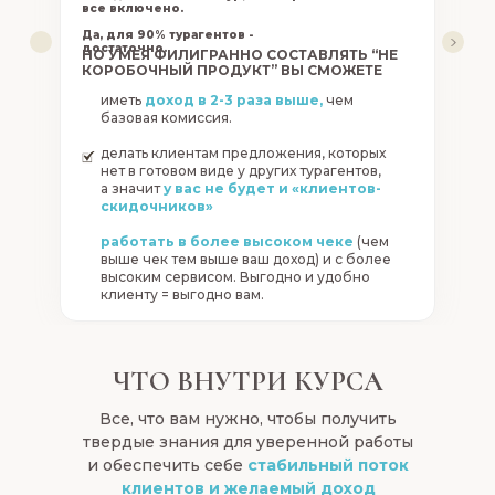
все включено.
Да, для 90% турагентов -
достаточно.
НО УМЕЯ ФИЛИГРАННО СОСТАВЛЯТЬ “НЕ
КОРОБОЧНЫЙ ПРОДУКТ” ВЫ СМОЖЕТЕ
иметь
доход в 2-3 раза выше,
чем
базовая комиссия.
Курорто
делать клиентам предложения, которых
подбор
нет в готовом виде у других турагентов,
описани
а значит
у вас не будет и «клиентов-
скидочников»
14 модул
0
1
2
3
4
более 9
работать в более высоком чеке
(чем
в качест
СТУПЕНЬ
СТУПЕНЬ
СТУПЕНЬ
СТУПЕНЬ
СТУПЕНЬ
любое у
выше чек тем выше ваш доход) и с более
время) +
высоким сервисом. Выгодно и удобно
докумен
клиенту = выгодно вам.
Тарифы о
Диплом у
глубиной
проект н
ЧТО ВНУТРИ КУРСА
специали
Туристич
🔥🔥🔥Участие 
Все, что вам нужно, чтобы получить
практика
поездкой
твердые знания для уверенной работы
в рекламный ту
и обеспечить себе
стабильный поток
12 недель обучения +2
дополнительной обратн
клиентов и желаемый доход