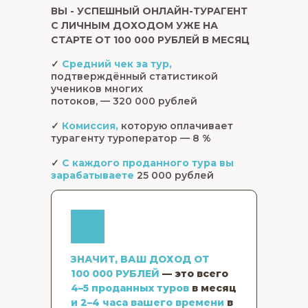
ВЫ - УСПЕШНЫЙ ОНЛАЙН-ТУРАГЕНТ
для прокачки навыков продаж
С ЛИЧНЫМ ДОХОДОМ УЖЕ НА
разными типами клиентов с т
СТАРТЕ ОТ 100 000 РУБЛЕЙ В МЕСЯЦ
для привлечения и продаж т
✓
Средний чек за тур,
для стабильного получения ту
подтверждённый статистикой
социальных сетей
учеников многих
потоков, — 320 000 рублей
для облегчения в 2 раза созд
ЭКСКЛЮЗИВЫ:
для турагента)
✓
Комиссия,
которую оплачивает
турагенту туроператор — 8 %
СУПЕР-ЭКСКЛЮЗИВ:
🔥🔥🔥Участие в геймификации с призом -
поездкой в рекламный тур от туроператора
✓
С каждого проданного тура вы
ВТС
зарабатываете
25 000 рублей
ЗНАЧИТ, ВАШ ДОХОД ОТ
100 000 РУБЛЕЙ
— это всего
4–5 проданных туров
в месяц
и 2–4 часа вашего времени
в