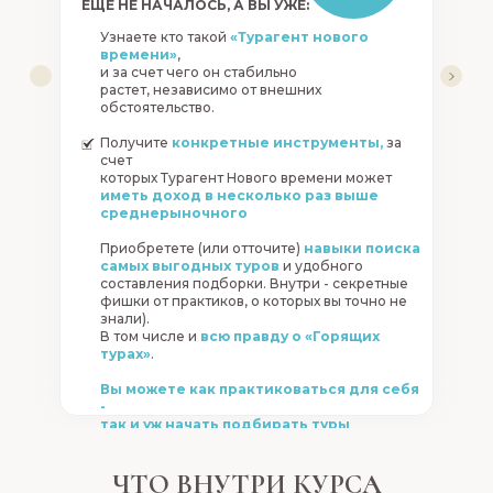
ЕЩЕ НЕ НАЧАЛОСЬ, А ВЫ УЖЕ:
Узнаете кто такой
«Турагент нового
6 МОДУЛЕЙ.
ГЛУБО
времени»
,
ОСНОВОПОЛАГАЮ
и за счет чего он стабильно
СТУПЕНЬ, В РЕЗУЛ
растет, независимо от внешних
КОТОРОЙ ВЫ НАУЧ
обстоятельство.
Получите
конкретные инструменты,
за
счет
которых Турагент Нового времени может
иметь доход в несколько раз выше
среднерыночного
0
1
2
3
4
СТУПЕНЬ
СТУПЕНЬ
СТУПЕНЬ
СТУПЕНЬ
СТУПЕНЬ
Приобретете (или отточите)
навыки поиска
самых выгодных туров
и удобного
составления подборки. Внутри - секретные
фишки от практиков, о которых вы точно не
знали).
В том числе и
всю правду о «Горящих
турах»
.
Вы можете как практиковаться для себя
-
так и уж начать подбирать туры
друзьям и знакомым
ЧТО ВНУТРИ КУРСА