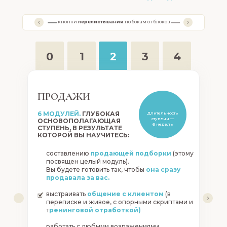
Личный кабинет на обуч
доступ
1 год со старта 
кнопки
перелистывания
по бокам от блоков
3 ступени обучения: Прод
Маркетинг,
Мотивационный курс внут
0
1
2
3
4
Новосад
"Психология лучшего ре
Обеспечивающие ваше 
инструменты и готовы
ПРОДАЖИ
6 МОДУЛЕЙ.
ГЛУБОКАЯ
Длительность
ступени —
ОСНОВОПОЛАГАЮЩАЯ
6 недель
СТУПЕНЬ, В РЕЗУЛЬТАТЕ
КОТОРОЙ ВЫ НАУЧИТЕСЬ:
составлению
продающей подборки
(этому
посвящен целый модуль).
Вы будете готовить так, чтобы
она сразу
продавала за вас.
выстраивать
общение с клиентом
(в
переписке и живое, с опорными скриптами и
т
ренинговой отработкой)
работать с любыми возражениями