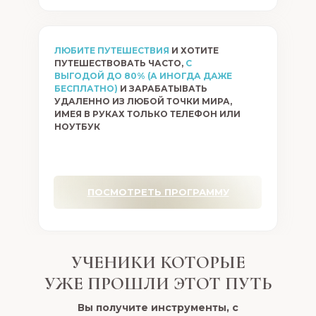
ЛЮБИТЕ ПУТЕШЕСТВИЯ
И ХОТИТЕ
ПУТЕШЕСТВОВАТЬ ЧАСТО,
С
ВЫГОДОЙ ДО 80% (А ИНОГДА ДАЖЕ
имет
БЕСПЛАТНО)
И ЗАРАБАТЫВАТЬ
коми
УДАЛЕННО ИЗ ЛЮБОЙ ТОЧКИ МИРА,
ИМЕЯ В РУКАХ ТОЛЬКО ТЕЛЕФОН ИЛИ
делат
НОУТБУК
готов
не б
ЭТО Я! ИДУ НА
рабо
КУРС
тем в
Выгод
ПОСМОТРЕТЬ ПРОГРАММУ
УЧЕНИКИ КОТОРЫЕ
УЖЕ ПРОШЛИ ЭТОТ ПУТЬ
Вы получите инструменты, с