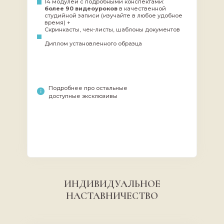
14 модулей с подробными конспектами:
рублей в месяц, а кто-то выби
более 90 видеоуроков
в качественной
студийной записи (изучайте в любое удобное
Все инструменты для этого вы
время) +
Скринкасты, чек-листы, шаблоны документов
Диплом установленного образца
Подробнее про остальные
доступные эксклюзивы
ИНДИВИДУАЛЬНОЕ
НАСТАВНИЧЕСТВО