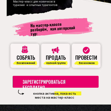
Мастер-класс для новичков в
туризме и опытных турагентов.
На мастер-классе
разберём, как авторский
тур:
СОБРАТЬ
ПРОДАТЬ
ПРОВЕСТИ
без вложений
полной группе
без косяков
ЗАРЕГИСТРИРОВАТЬСЯ
БЕСПЛАТНО
кнопка активна, пока есть
места на мастер-класс