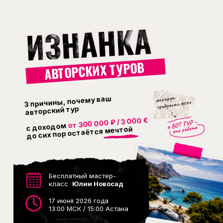
АВТОРСКИХ ТУРОВ
3 причины, почему ваш
авторский тур
от 300 000 ₽ / 3 000 €
с доходом
до сих пор остаётся мечтой
Бесплатный мастер-
класс
Юлии Новосад
17 июня 2026 года
13:00 МСК / 15:00 Астана