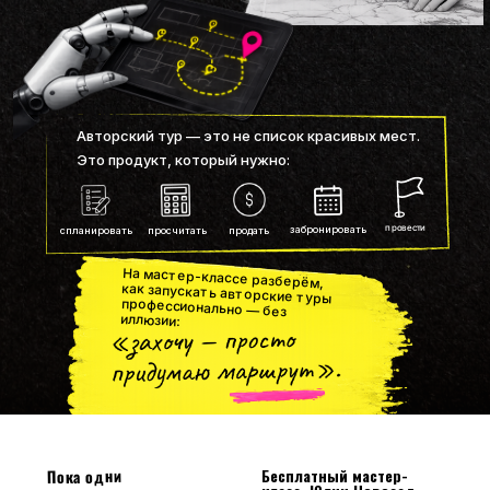
Авторский тур — это не список красивых мест.
Это продукт, который нужно:
провести
забронировать
спланировать
просчитать
продать
На мастер-классе разберём,
как запускать авторские туры
профессионально — без
иллюзии:
Бесплатный мастер-
Пока одни