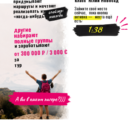
класс Юлии Новосад
придумывают
маршруты и мечтают
Займите своё место
реализовать их
сейчас, пока кнопка
«когда-нибудь»
активна — места ещё
есть:
1
:
38
другие
набирают
полные группы
и зарабатывают
от 300 000 ₽ / 3 000 €
за
тур