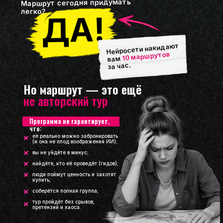
Маршрут сегодня придумать
легко?
ДА!
Нейросети накидают
10 маршрутов
вам
за час.
Но маршрут — это ещё
не авторский тур
Программа не гарантирует,
что:
её реально можно забронировать
(и она не плод воображения ИИ);
1
:
38
вы не уйдёте в минус;
найдёте, кто её проведёт (гидов);
люди поймут ценность и захотят
купить;
соберётся полная группа;
тур пройдёт без срывов,
претензий и хаоса.