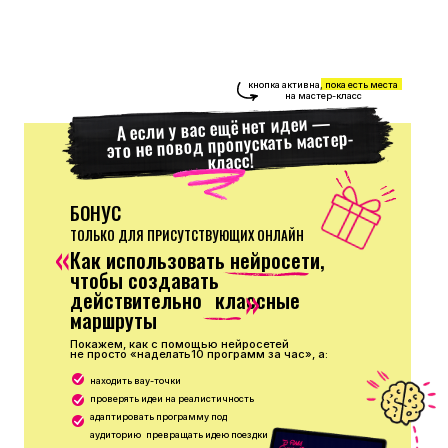
кнопка активна, пока есть места
на мастер-класс
А если у вас ещё нет идеи —
это не повод пропускать мастер-
класс!
БОНУС
ТОЛЬКО ДЛЯ ПРИСУТСТВУЮЩИХ ОНЛАЙН
«
Как использовать нейросети,
чтобы создавать
действительно классные
«
маршруты
Покажем, как с помощью нейросетей
не просто «наделать10 программ за час», а:
находить вау-точки
проверять идеи на реалистичность
адаптировать программу под
аудиторию превращать идею поездки