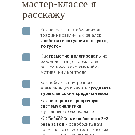
мастер-классе я
расскажу
Как наладить и стабилизировать
трафик из различных каналов
и
избежать ситуации «то пусто,
то густо»
Как
грамотно делегировать
, не
раздувая штат, сформировав
эффективную систему найма,
мотивации и контроля
Как победить внутренного
«самозванца» и начать
продавать
туры с высоким средним чеком
Как
выстроить прозрачную
систему аналитики
и управления бизнесом по
показателям
Как
вырастить ваш бизнес в 2–
3
раза за год
и освободить вам
время на решение стратегических