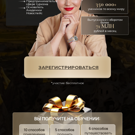
Предприниматель в
350 000+
сфере туризма
Основатель
учеников по всему миру
Академии
Новоспейс
Выпускники с оборотом
более
71 МЛН
рублей в месяц
ЗАРЕГИСТРИРОВАТЬСЯ
*участие бесплатное