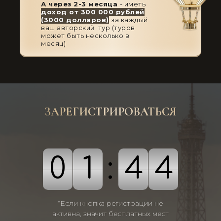
А через 2-3 месяца
- иметь
доход от 300 000 рублей
(3000 долларов)
за каждый
ваш авторский тур (туров
может быть несколько в
месяц)
ЗАРЕГИСТРИРОВАТЬСЯ
ы в
группы
ка
0
0
1
1
:
4
4
3
3
0
1
4
3
то
 000
*Если кнопка регистрации не
ько
активна, значит бесплатных мест