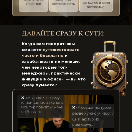
Когда вам говорят: «вы
сможете
путешествовать
часто и бесплатно
и
зарабатывать не меньше,
чем некоторые топ-
менеджеры, практически
живущие в офисе», — вы что
сразу думаете?
❌ «Ага, где я возьму
клиентов, кто захочет в
мой тур поехать? Я же
❌ «А созданию туров
не блогер»
разве нужно учиться?
Скачаю тур из
интернета»