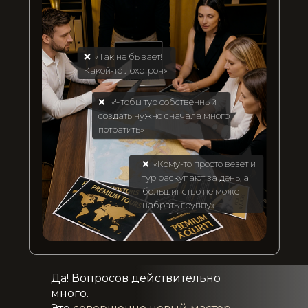
❌ «Так не бывает!
Какой-то лохотрон»
❌ «Чтобы тур собственный
создать нужно сначала много
потратить»
❌ «Кому-то просто везет и
тур раскупают за день, а
большинство не может
набрать группу»
Да! Вопросов действительно
много.