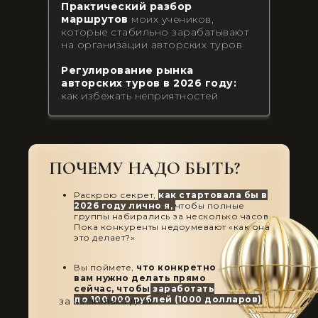
Практический разбор
маршрутов
моих учеников,
которые стабильно зарабатывают
на организации авторских туров
Регулирование рынка
авторских туров в 2026 году:
как избежать неприятностей
ПОЧЕМУ НАДО БЫТЬ?
Раскрою секрет,
как стартовала бы в
2026 году лично я,
чтобы полные
группы набирались за несколько часов
Пока конкуренты недоумевают «как она
это делает?»
Вы поймете,
что конкретно
вам нужно делать прямо
сейчас, чтобы
заработать
до 100 000 рублей (1000 долларов)
за несколько дней.